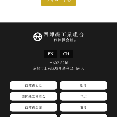
〒602-8216
京都市上京区堀川通今出川南入
西陣織とは
観る
西陣織工業組合
学ぶ
西陣織会館
着る