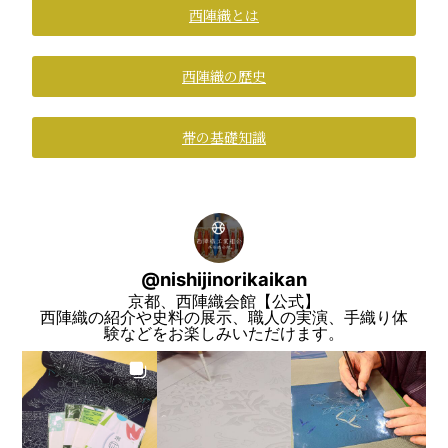
西陣織とは
西陣織の歴史
帯の基礎知識
@
nishijinorikaikan
京都、西陣織会館【公式】
西陣織の紹介や史料の展示、職人の実演、手織り体
験などをお楽しみいただけます。