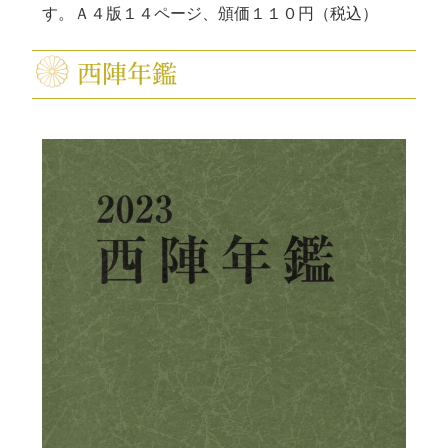
す。Ａ４版１４ページ、頒価１１０円（税込）
西陣年鑑