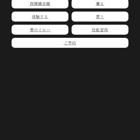
西陣織会館
着る
体験する
買う
帯のイロハ
技能習得
ご予約