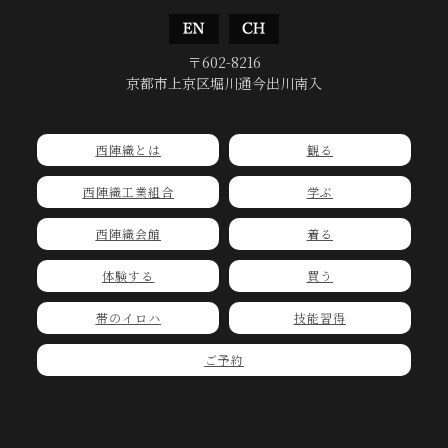
〒602-8216
京都市上京区堀川通今出川南入
西陣織とは
観る
西陣織工業組合
学ぶ
西陣織会館
着る
体験する
買う
帯のイロハ
技能習得
ご予約