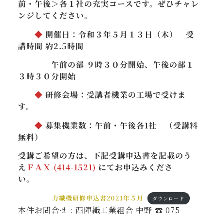
前・午後＞各１社の充実コースです。ぜひチャレ
ンジしてください。
◆
開催日：令和３年５月１３日（木）
受
講時間 約2.5時間
午前の部 ９時３０分開始、午後の部１
３時３０分開始
◆
研修会場：受講者機業の工場で受けま
す。
◆
募集機業数：午前・午後各1社 （受講料
無料）
受講ご希望の方は、下記受講申込書を記載のう
え
ＦＡＸ (414-1521)
にてお申込みくださ
い。
力織機研修申込書2021年５月
ダウンロード
本件お問合せ : 西陣織工業組合 中野 ☎ 075-