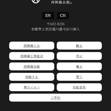
〒602-8216
京都市上京区堀川通今出川南入
西陣織とは
観る
西陣織工業組合
学ぶ
西陣織会館
着る
体験する
買う
帯のイロハ
技能習得
ご予約