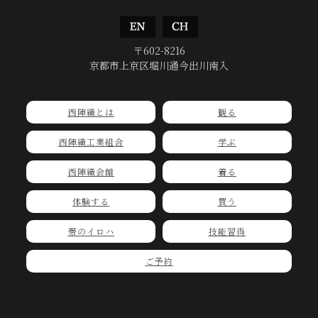
〒602-8216
京都市上京区堀川通今出川南入
西陣織とは
観る
西陣織工業組合
学ぶ
西陣織会館
着る
体験する
買う
帯のイロハ
技能習得
ご予約