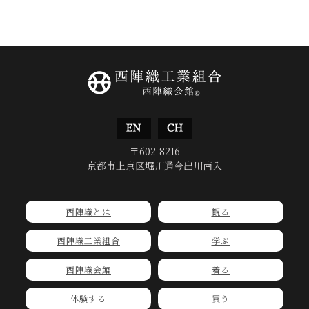
〒602-8216
京都市上京区堀川通今出川南入
西陣織とは
観る
西陣織工業組合
学ぶ
西陣織会館
着る
体験する
買う