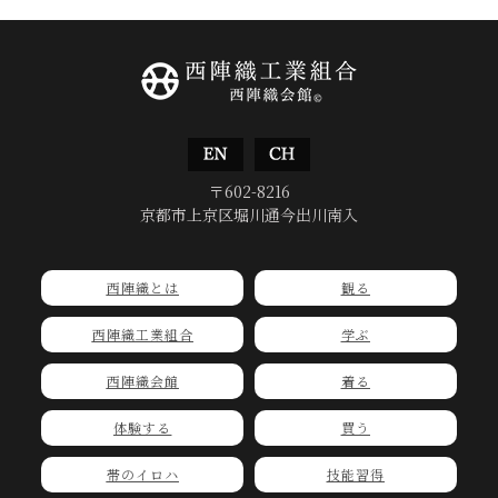
〒602-8216
京都市上京区堀川通今出川南入
西陣織とは
観る
西陣織工業組合
学ぶ
西陣織会館
着る
体験する
買う
帯のイロハ
技能習得