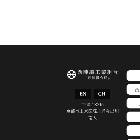
西
〒602-8216
京都市上京区堀川通今出川
南入