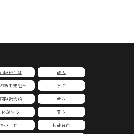
西陣織とは
観る
陣織工業組合
学ぶ
西陣織会館
着る
体験する
買う
帯のイロハ
技能習得