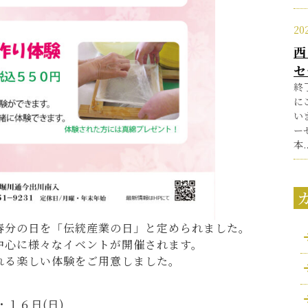
20
西
セ
終
に
い
ー
本..
春分の日を「伝統産業の日」と定められました。
中心に様々なイベントが開催されます。
れる楽しい体験をご用意しました。
。
・１６日(日)