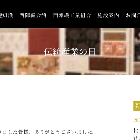
礎知識
西陣織会館
西陣織工業組合
施設案内
お問
伝統産業の日
20
に
きました皆様、ありがとうございました。
終