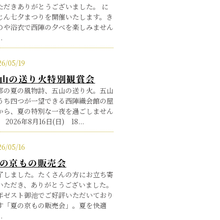
ただきありがとうございました。 に
じん七夕まつりを開催いたします。き
のや浴衣で西陣の夕べを楽しみません
.
26/05/19
山の送り火特別観賞会
都の夏の風物詩、五山の送り火。五山
うち四つが一望できる西陣織会館の屋
から、夏の特別な一夜を過ごしません
 2026年8月16日(日) 18...
26/05/16
の京もの販売会
了しました。たくさんの方にお立ち寄
いただき、ありがとうございました。
年ゼスト御池でご好評いただいており
す「夏の京もの販売会」。夏を快適
.