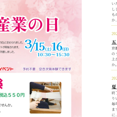
い
し
も
か..
20
五
京
の
上
か。
20
夏
終
り
毎
ま
に..