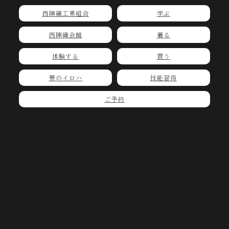
西陣織工業組合
学ぶ
西陣織会館
着る
体験する
買う
帯のイロハ
技能習得
ご予約