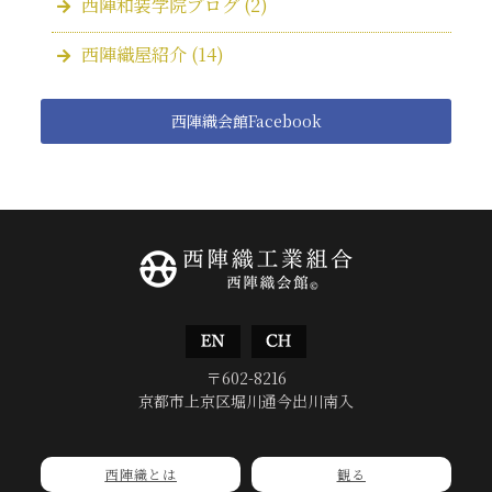
西陣和装学院ブログ
(2)
西陣織屋紹介
(14)
西陣織会館Facebook
〒602-8216
京都市上京区堀川通今出川南入
西陣織とは
観る