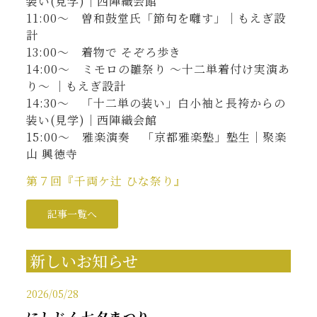
装い(見学)｜西陣織会館
11:00〜 曽和鼓堂氏「節句を囃す」｜もえぎ設
計
13:00〜 着物で そぞろ歩き
14:00〜 ミモロの雛祭り ～十二単着付け実演あ
り～ ｜もえぎ設計
14:30〜 「十二単の装い」白小袖と長袴からの
装い(見学)｜西陣織会館
15:00〜 雅楽演奏 「京都雅楽塾」塾生｜聚楽
山 興徳寺
第７回『千両ケ辻 ひな祭り』
記事一覧へ
新しいお知らせ
2026/05/28
にしじん七夕まつり