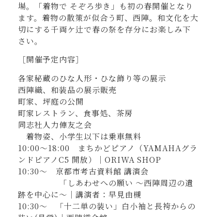
場。「着物で そぞろ歩き」も初の春開催となり
ます。着物の散策が似合う町、西陣。和文化を大
切にする千両ケ辻で春の祭を存分にお楽しみ下
さい。
［開催予定内容］
各家秘蔵のひな人形・ひな飾り等の展示
西陣織、和装品の展示販売
町家、坪庭の公開
町家レストラン、食事処、茶房
同志社人力俥友之会
着物姿、小学生以下は乗車無料
10:00〜18:00 まちかどピアノ（YAMAHAグラ
ンドピアノC5 開放）｜ORIWA SHOP
10:30〜 京都市考古資料館 講演会
「しあわせへの願い 〜西陣周辺の遺
跡を中心に〜｜講演者：早見由槻
10:30〜 「十二単の装い」白小袖と長袴からの