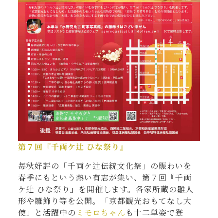
第７回『千両ケ辻 ひな祭り』
毎秋好評の「千両ケ辻伝統文化祭」の賑わいを
春季にもという熱い有志が集い、第７回『千両
ケ辻 ひな祭り』を開催します。各家所蔵の雛人
形や雛飾り等を公開。「京都観光おもてなし大
使」と活躍中の
ミモロちゃん
も十二単姿で登