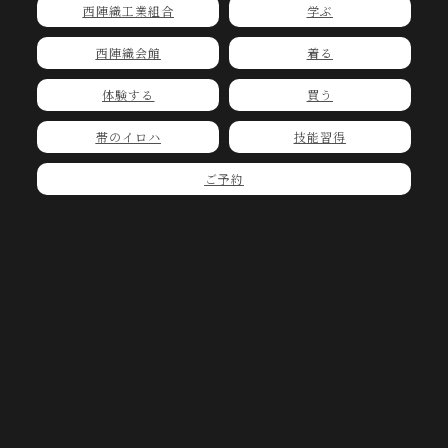
西陣織工業組合
学ぶ
西陣織会館
着る
体験する
買う
帯のイロハ
技能習得
ご予約