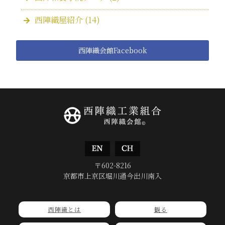
西陣織屋紹介
(14)
西陣織会館Facebook
〒602-8216
京都市上京区堀川通今出川南入
西陣織とは
観る