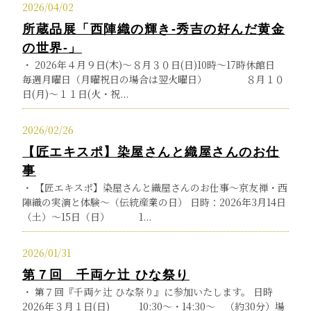
2026/04/02
所蔵品展「西陣織の輝き-秀吉の好んだ黄金
の世界-」
・ 2026年４月９日(木)～８月３０日(日)10時～17時休館日
毎週月曜日（月曜祝日の場合は翌火曜日） ８月１０
日(月)～１１日(火・祝...
2026/02/26
【匠エキスポ】染屋さんと織屋さんのお仕
事
・ 【匠エキスポ】染屋さんと織屋さんのお仕事～京友禅・西
陣織の実演と体験～（伝統産業の日） 日時：2026年3月14日
（土）～15日（日） 1...
2026/01/31
第７回 千両ケ辻 ひな祭り
・ 第７回『千両ケ辻 ひな祭り』に参加いたします。 日時
2026年３月１日(日) 10:30〜・14:30〜 （約30分）場